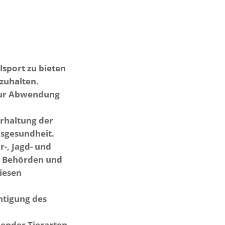
sport zu bieten
nzuhalten.
zur Abwendung
erhaltung der
ksgesundheit.
r-, Jagd- und
n Behörden und
iesen
htigung des
ender Tierarten