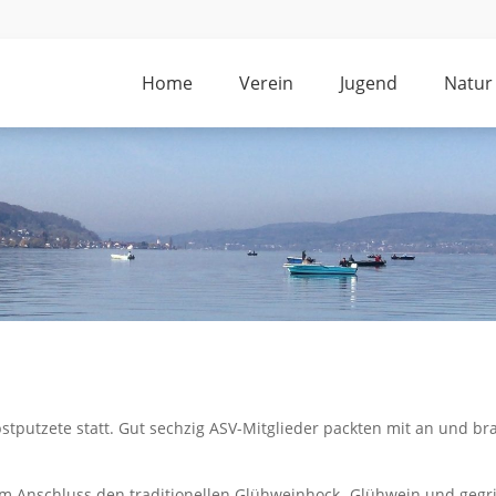
Home
Verein
Jugend
Natur
stputzete statt. Gut sechzig ASV-Mitglieder packten mit an und b
 im Anschluss den traditionellen Glühweinhock- Glühwein und gegri