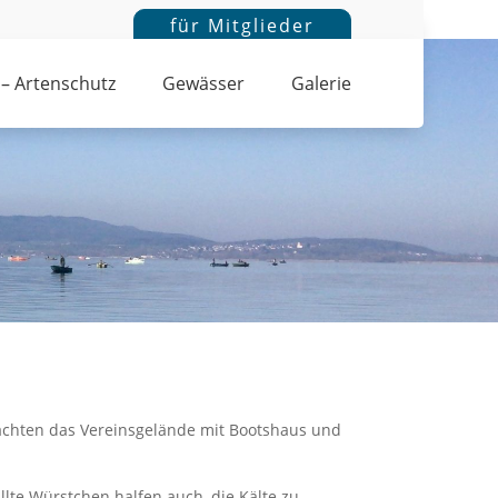
für Mitglieder
 – Artenschutz
Gewässer
Galerie
rachten das Vereinsgelände mit Bootshaus und
llte Würstchen halfen auch, die Kälte zu