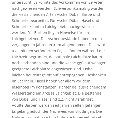
untersucht. Es konnte das Vorkommen von 29 Arten
nachgewiesen werden. Schwerpunktsmäßig wurden
die kieslaichenden Arten Äsche, Döbel, Barbe und
Schmerle bearbeitet. Für Äsche, Döbel, Hasel und
Schmerle konnten Laichgebiete nachgewiesen
werden. Für Barben liegen Hinweise für ein
Laichgebiet vor. Die Äschenbestände haben in den
vergangenen Jahren extrem abgenommen. Dies wird
u.a. mit den veränderten Pegelständen während der
Laichzeit begründet, da optimale Laichplätze kaum
noch vorhanden sind und die Äsche ggf. auf weniger
geeignete Laichplätze angewiesen sind. Döbel
laichen heutzutage oft auf antropogenen Kiesbänken
im Seerhein. Hasel haben vor allem vor dem
Inselhotel im Konstanzer Trichter bei ausreichendem
Wasserstand ein großes Laichgebiet. Die Bestände
von Döbel und Hasel sind z.Z. nicht gefährdet.
Adulte Barben werden seit Jahren selten gefangen.
Es gelang jedoch der Nachweis von Brütlingen. Die
Nahrungssituation ist im Untersuchungsgebiet sehr